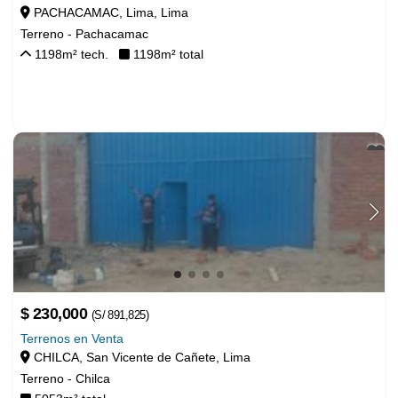
Anuncios Relacionados
PACHACAMAC, Lima, Lima
Terreno - Pachacamac
1198
m² tech.
1198
m² total
$ 85,000
Terrenos en Venta
CHILCA, San Vicente de Cañete, Lima
Terreno - Chilca