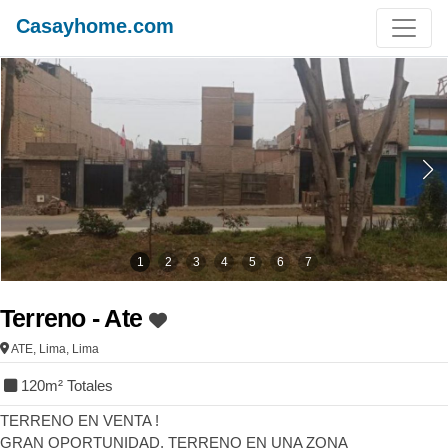
Casayhome.com
1
2
3
4
5
6
7
Terreno - Ate
ATE, Lima, Lima
120
m² Totales
TERRENO EN VENTA !
GRAN OPORTUNIDAD, TERRENO EN UNA ZONA