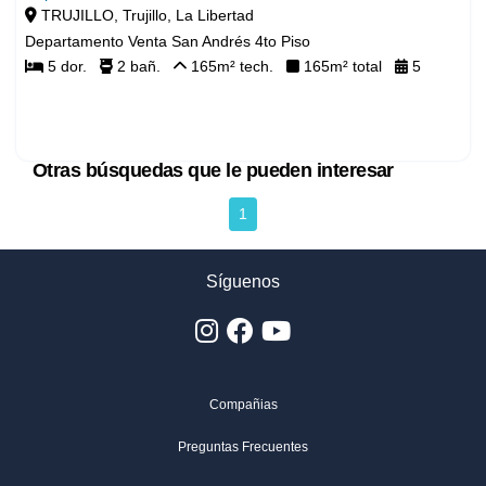
TRUJILLO, Trujillo, La Libertad
Departamento Venta San Andrés 4to Piso
$ 103,500
5
dor.
2
bañ.
165
m² tech.
165
m² total
5
1
Síguenos
Otras búsquedas que le pueden interesar
Compañias
(S/ 401,321)
Preguntas Frecuentes