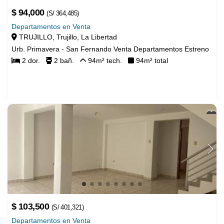
Departamentos en Venta
TRUJILLO, Trujillo, La Libertad
$ 94,000
Urb. Primavera - San Fernando Venta Departamentos Estreno
2
dor.
2
bañ.
94
m² tech.
94
m² total
(S/ 364,485)
Departamentos en Venta