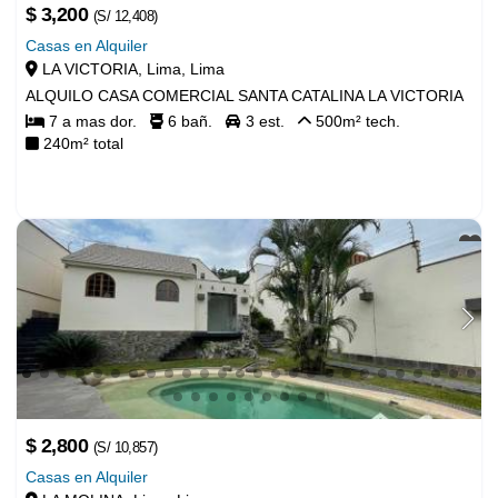
Casas en Alquiler
LA VICTORIA, Lima, Lima
$ 1,800
ALQUILO CASA COMERCIAL SANTA CATALINA LA VICTORIA
7 a mas
dor.
6
bañ.
3
est.
500
m² tech.
240
m² total
Casas en Alquiler