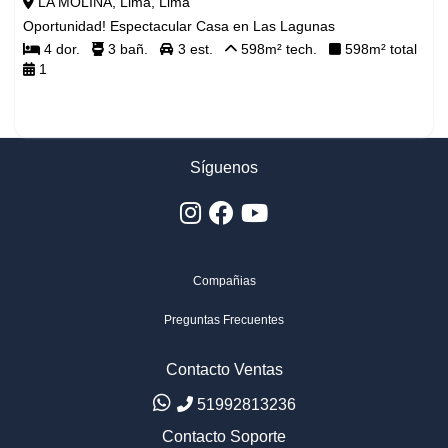
LA MOLINA, Lima, Lima
Oportunidad! Espectacular Casa en Las Lagunas
4
dor.
3
bañ.
3
est.
598
m² tech.
598
m² total
$ 3,200
1
Síguenos
Compañias
Preguntas Frecuentes
Contacto Ventas
51992813236
Contacto Soporte