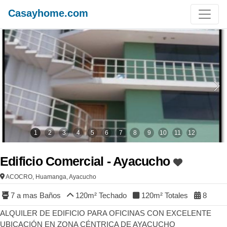
Casayhome.com
1
2
3
4
5
6
7
8
9
10
11
12
Edificio Comercial - Ayacucho
ACOCRO, Huamanga, Ayacucho
7 a mas
Baños
120
m² Techado
120
m² Totales
8
ALQUILER DE EDIFICIO PARA OFICINAS CON EXCELENTE
UBICACIÓN EN ZONA CÉNTRICA DE AYACUCHO